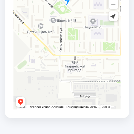
заместителем сопредседателя от российской
части Комиссии по сотрудничеству Совета
Федерации Федерального Собрания РФ и Сената
Парламента Республики Казахстан.
С 2016 по 2021 год –
депутат Законодательного
Собрания Омской области VI созыва
, член
комитета Законодательного Собрания Омской
области по образованию, науке, культуре и
молодежной политике, член Региональной
комиссии по совершенствованию системы
обращения с отходами производства и
потребления в Омской области, член Совета глав
муниципальных образований при Губернаторе
Омской области,
член Совета по Арктике и
Антарктике Совета Федерации Федерального
Собрания РФ
.
С 2021 – по настоящее время
депутат
Законодательного Собрания Омской области VII
созыва, председатель комитета
Законодательного Собрания Омской области по
собственности
.