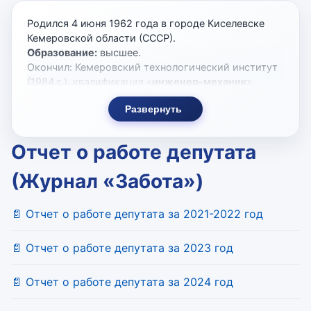
Родился 4 июня 1962 года в городе Киселевске
Кемеровской области (СССР).
Образование:
высшее.
Окончил: Кемеровский технологический институт
(1984 г.), квалификация «
инженер-механик
»,
специальность «машины и аппараты пищевых
Развернуть
производств», Всесоюзный ордена «Знак Почета»
финансово-экономический институт, г. Омск (1992
г.), квалификация «
экономист
», специальность
Отчет о работе депутата
«планирование промышленности».
Ученая степень: Кандидат технических наук.
(Журнал «Забота»)
Кандидатская диссертация по специальности
05.13.12. Тема «Система автоматизации
📄 Отчет о работе депутата за 2021-2022 год
проектирования схем расположения объектов
производственных комплексов».
Трудовая деятельность
📄 Отчет о работе депутата за 2023 год
1984 - 1991 г.г. - главный механик Омского
дрожжевого завода;
📄 Отчет о работе депутата за 2024 год
1985 - 1986 г.г. служба в Вооруженных силах СССР
1992 - 2001 г.г. - генеральный директор ОАО