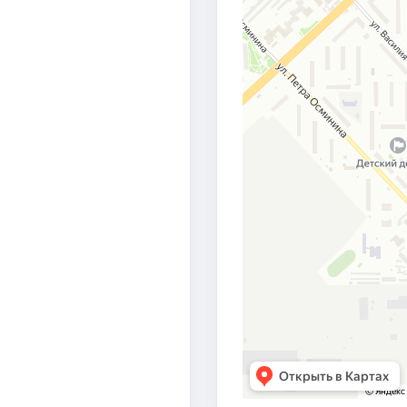
реработчиков и нефтехимиков России
за большой личн
беспечения в области проектирования объектов нефтеп
МСКНЕФТЕХИМПРОЕКТ», 2008 г.
. Петухова «ДОЛГ СОВЕСТЬ ЧЕСТЬ»
, 2015 г.
й