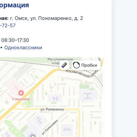
ртии «Единая Россия».
формация
ая:
г. Омск, ул. Пономаренко, д. 2
 развитие топливно-энергетического
7-72-57
бразования ОАО «ОМСКНЕФТЕХИМПРОЕКТ»,
 08:30–17:30
а активное участие в подготовке и
•
Одноклассники
итике, местному самоуправлению и
 в сфере государственного
ный труд, большой вклад в развитие
а, 2015 г.
и со 180-летием образования Омской
профессиональное мастерство и в связи
вке к 287-летию г. Омска, 2003 г.