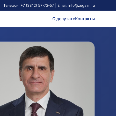
Телефон:
+7 (3812) 57-72-57
| Email:
info@zugaim.ru
О депутате
Контакты