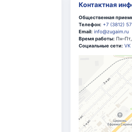
ионального отделения Всероссийской политической па
Контактная ин
ливно-энергетического комплекса», 2013 г.
Общественная приемн
шленности и энергетики РФ
за большой личный вклад в
Телефон:
+7 (3812) 5
й труд и в связи со знаменательной датой со дня о
Email:
info@zugaim.ru
Время работы:
Пн–Пт,
едерации Федерального Собрания РФ В.И. Матвиенко
з
Социальные сети:
VK
еанского парламентского форума, 2013 г.
ции по федеративному устройству, региональной пол
тивное участие в совершенствовании законодательства
тношений и местного самоуправления, 2015 г.
едерального Собрания РФ
за многолетний добросовест
и и совершенствование федерального законодательств
ласти»
, 2022 г.
ой области
за безупречный многолетний труд и в связ
й области
за многолетний безупречный труд, высокое 
за активное участие и всестороннюю помощь в подгото