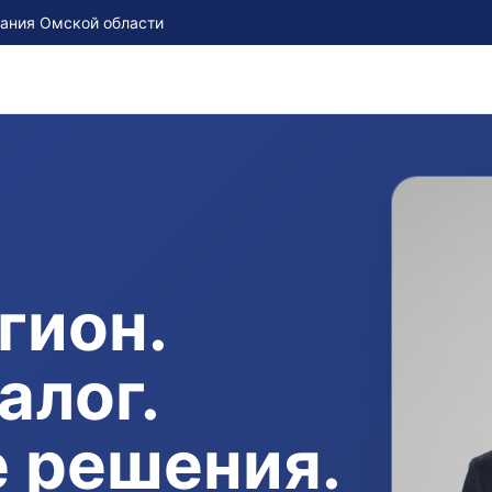
рания Омской области
гион.
алог.
 решения.