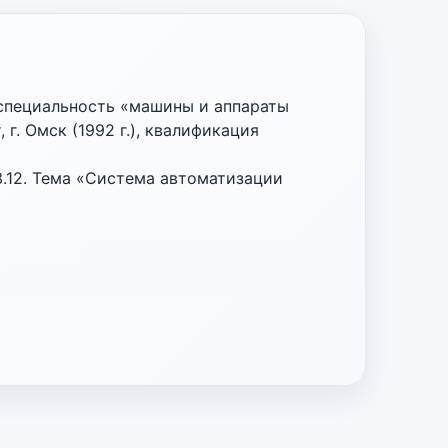
 специальность «машины и аппараты
. Омск (1992 г.), квалификация
.12. Тема «Система автоматизации
дставитель от Правительства Омской
ХИМПРОЕКТ»).
формационных технологий и
е совместительство)