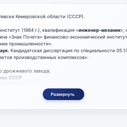
елевске Кемеровской области (СССР).
нститут (1984 г.), квалификация «
инженер-механик
»,
а «Знак Почета» финансово-экономический институт, г
ание промышленности».
аук.
Кандидатская диссертация по специальности 05.13
ектов производственных комплексов».
ого дрожжевого завода;
силах СССР
 ОАО «Сибпромсервис»;
ор ОАО «ОМСКНЕФТЕХИМПРОЕКТ»;
Развернуть
ции Федерального Собрания Российской Федерации (пре
альный директор ПАО «ОНХП» (ранее – ОАО «ОМСКНЕФТЕ
федры «Автоматизация и робототехника» факультета ин
 государственный технический университет» (внешне