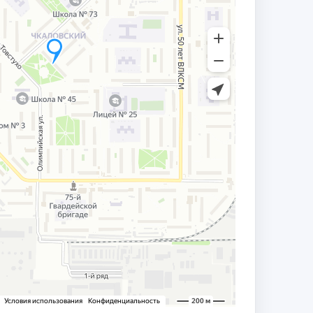
ый вклад в развитие института и
ереработки и нефтехимии и в связи с