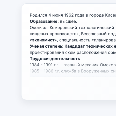
Родился 4 июня 1962 года в городе Кис
Образование:
высшее.
Окончил: Кемеровский технологический и
пищевых производств», Всесоюзный орден
«
экономист
», специальность «планиров
Ученая степень: Кандидат технических н
проектирования схем расположения объ
Трудовая деятельность
1984 - 1991 г.г. - главный механик Омск
1985 - 1986 г.г. служба в Вооруженных 
1992 - 2001 г.г. - генеральный директор
2001 - 2012 г.г. - генеральный директ
2012 - 2015 г.г. - член Совета Федера
области).
2016 г. - по настоящее время – генер
2026 г. – настоящее время – доцент ка
компьютерных систем ФГАОУ ВО «Омский