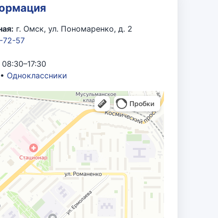
ртии «Единая Россия».
формация
ая:
г. Омск, ул. Пономаренко, д. 2
 развитие топливно-энергетического
7-72-57
бразования ОАО «ОМСКНЕФТЕХИМПРОЕКТ»,
 08:30–17:30
а активное участие в подготовке и
•
Одноклассники
итике, местному самоуправлению и
 в сфере государственного
ный труд, большой вклад в развитие
а, 2015 г.
и со 180-летием образования Омской
профессиональное мастерство и в связи
вке к 287-летию г. Омска, 2003 г.