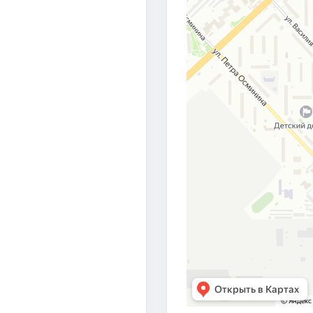
реработчиков и нефтехимиков России
за большой личн
беспечения в области проектирования объектов нефтеп
МСКНЕФТЕХИМПРОЕКТ», 2008 г.
. Петухова «ДОЛГ СОВЕСТЬ ЧЕСТЬ»
, 2015 г.
й