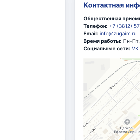
ионального отделения Всероссийской политической па
Контактная ин
ливно-энергетического комплекса», 2013 г.
Общественная приемн
шленности и энергетики РФ
за большой личный вклад в
Телефон:
+7 (3812) 5
й труд и в связи со знаменательной датой со дня о
Email:
info@zugaim.ru
Время работы:
Пн–Пт,
едерации Федерального Собрания РФ В.И. Матвиенко
з
Социальные сети:
VK
еанского парламентского форума, 2013 г.
ции по федеративному устройству, региональной пол
тивное участие в совершенствовании законодательства
тношений и местного самоуправления, 2015 г.
едерального Собрания РФ
за многолетний добросовест
и и совершенствование федерального законодательств
ласти»
, 2022 г.
ой области
за безупречный многолетний труд и в связ
й области
за многолетний безупречный труд, высокое 
за активное участие и всестороннюю помощь в подгото