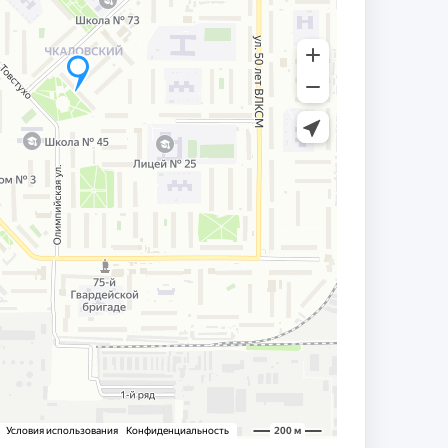
ый вклад в развитие института и
ереработки и нефтехимии и в связи с