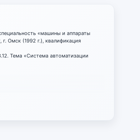
 специальность «машины и аппараты
. Омск (1992 г.), квалификация
.12. Тема «Система автоматизации
дставитель от Правительства Омской
ХИМПРОЕКТ»).
формационных технологий и
е совместительство)