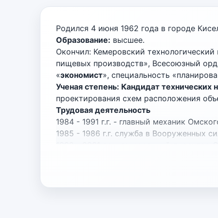
Родился 4 июня 1962 года в городе Кис
Образование:
высшее.
Окончил: Кемеровский технологический и
пищевых производств», Всесоюзный орден
«
экономист
», специальность «планиров
Ученая степень: Кандидат технических н
проектирования схем расположения объ
Трудовая деятельность
1984 - 1991 г.г. - главный механик Омск
1985 - 1986 г.г. служба в Вооруженных 
1992 - 2001 г.г. - генеральный директор
2001 - 2012 г.г. - генеральный директ
2012 - 2015 г.г. - член Совета Федера
области).
2016 г. - по настоящее время – генер
2026 г. – настоящее время – доцент ка
компьютерных систем ФГАОУ ВО «Омский