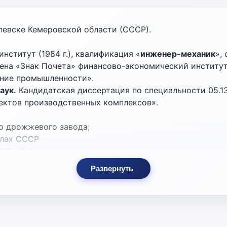
елевске Кемеровской области (СССР).
нститут (1984 г.), квалификация «
инженер-механик
»,
а «Знак Почета» финансово-экономический институт, г
ание промышленности».
аук.
Кандидатская диссертация по специальности 05.13
ектов производственных комплексов».
ого дрожжевого завода;
силах СССР
 ОАО «Сибпромсервис»;
ор ОАО «ОМСКНЕФТЕХИМПРОЕКТ»;
Развернуть
ции Федерального Собрания Российской Федерации (пре
альный директор ПАО «ОНХП» (ранее – ОАО «ОМСКНЕФТЕ
федры «Автоматизация и робототехника» факультета ин
 государственный технический университет» (внешне