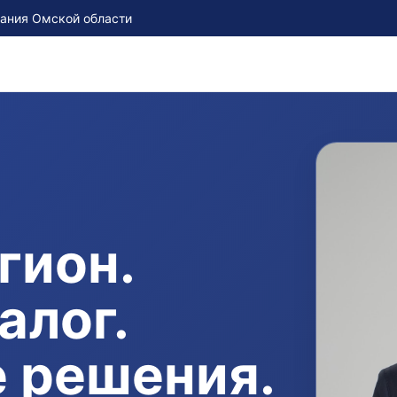
рания Омской области
гион.
алог.
 решения.