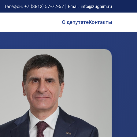
Телефон:
+7 (3812) 57-72-57
| Email:
info@zugaim.ru
О депутате
Контакты