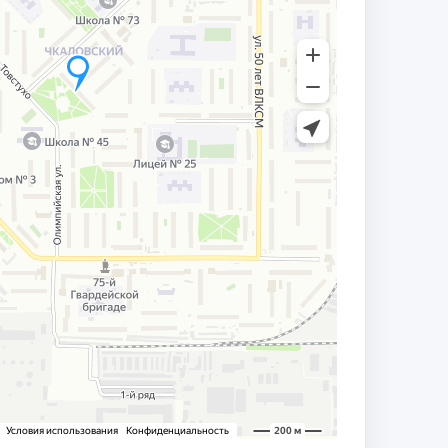
ый вклад в развитие института и
ереработки и нефтехимии и в связи с