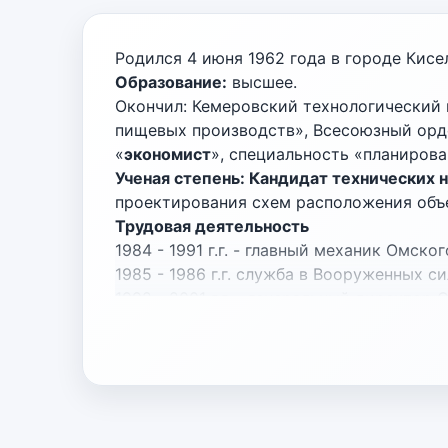
Родился 4 июня 1962 года в городе Кис
Образование:
высшее.
Окончил: Кемеровский технологический и
пищевых производств», Всесоюзный орден
«
экономист
», специальность «планиров
Ученая степень: Кандидат технических н
проектирования схем расположения объ
Трудовая деятельность
1984 - 1991 г.г. - главный механик Омск
1985 - 1986 г.г. служба в Вооруженных 
1992 - 2001 г.г. - генеральный директор
2001 - 2012 г.г. - генеральный директ
2012 - 2015 г.г. - член Совета Федера
области).
2016 г. - по настоящее время – генер
2026 г. – настоящее время – доцент ка
компьютерных систем ФГАОУ ВО «Омский