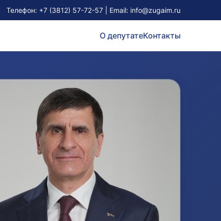
Телефон:
+7 (3812) 57-72-57
| Email:
info@zugaim.ru
О депутате
Контакты