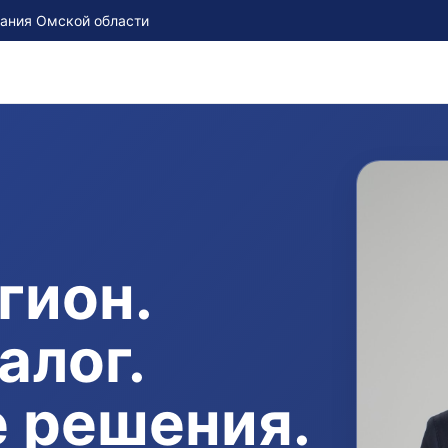
рания Омской области
гион.
алог.
 решения.