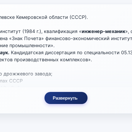
елевске Кемеровской области (СССР).
нститут (1984 г.), квалификация «
инженер-механик
»,
а «Знак Почета» финансово-экономический институт, г
ание промышленности».
аук.
Кандидатская диссертация по специальности 05.13
ектов производственных комплексов».
ого дрожжевого завода;
силах СССР
 ОАО «Сибпромсервис»;
ор ОАО «ОМСКНЕФТЕХИМПРОЕКТ»;
Развернуть
ции Федерального Собрания Российской Федерации (пре
альный директор ПАО «ОНХП» (ранее – ОАО «ОМСКНЕФТЕ
федры «Автоматизация и робототехника» факультета ин
 государственный технический университет» (внешне