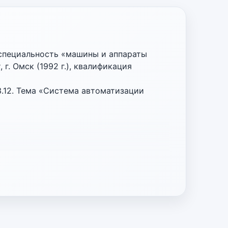
 специальность «машины и аппараты
. Омск (1992 г.), квалификация
.12. Тема «Система автоматизации
дставитель от Правительства Омской
ХИМПРОЕКТ»).
формационных технологий и
е совместительство)