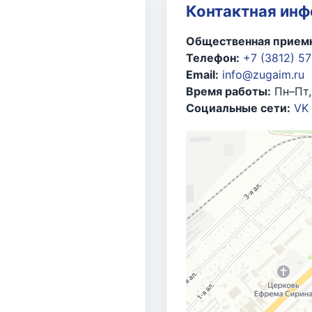
ионального отделения Всероссийской политической па
Контактная ин
ливно-энергетического комплекса», 2013 г.
Общественная приемн
шленности и энергетики РФ
за большой личный вклад в
Телефон:
+7 (3812) 5
й труд и в связи со знаменательной датой со дня о
Email:
info@zugaim.ru
Время работы:
Пн–Пт,
едерации Федерального Собрания РФ В.И. Матвиенко
з
Социальные сети:
VK
еанского парламентского форума, 2013 г.
ции по федеративному устройству, региональной пол
тивное участие в совершенствовании законодательства
тношений и местного самоуправления, 2015 г.
едерального Собрания РФ
за многолетний добросовест
и и совершенствование федерального законодательств
ласти»
, 2022 г.
ой области
за безупречный многолетний труд и в связ
й области
за многолетний безупречный труд, высокое 
за активное участие и всестороннюю помощь в подгото