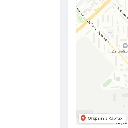
реработчиков и нефтехимиков России
за большой личн
беспечения в области проектирования объектов нефтеп
МСКНЕФТЕХИМПРОЕКТ», 2008 г.
. Петухова «ДОЛГ СОВЕСТЬ ЧЕСТЬ»
, 2015 г.
й