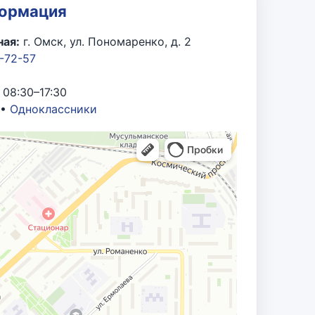
ртии «Единая Россия».
формация
ая:
г. Омск, ул. Пономаренко, д. 2
 развитие топливно-энергетического
7-72-57
бразования ОАО «ОМСКНЕФТЕХИМПРОЕКТ»,
 08:30–17:30
а активное участие в подготовке и
•
Одноклассники
итике, местному самоуправлению и
 в сфере государственного
ный труд, большой вклад в развитие
а, 2015 г.
и со 180-летием образования Омской
профессиональное мастерство и в связи
вке к 287-летию г. Омска, 2003 г.