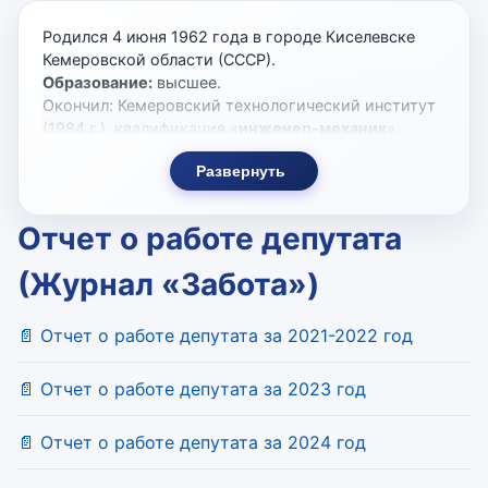
Родился 4 июня 1962 года в городе Киселевске
Кемеровской области (СССР).
Образование:
высшее.
Окончил: Кемеровский технологический институт
(1984 г.), квалификация «
инженер-механик
»,
специальность «машины и аппараты пищевых
Развернуть
производств», Всесоюзный ордена «Знак Почета»
финансово-экономический институт, г. Омск (1992
г.), квалификация «
экономист
», специальность
Отчет о работе депутата
«планирование промышленности».
Ученая степень: Кандидат технических наук.
(Журнал «Забота»)
Кандидатская диссертация по специальности
05.13.12. Тема «Система автоматизации
📄 Отчет о работе депутата за 2021-2022 год
проектирования схем расположения объектов
производственных комплексов».
Трудовая деятельность
📄 Отчет о работе депутата за 2023 год
1984 - 1991 г.г. - главный механик Омского
дрожжевого завода;
📄 Отчет о работе депутата за 2024 год
1985 - 1986 г.г. служба в Вооруженных силах СССР
1992 - 2001 г.г. - генеральный директор ОАО