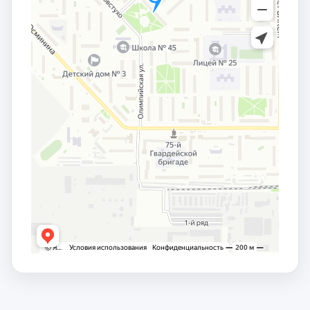
заместителем сопредседателя от российской
части Комиссии по сотрудничеству Совета
Федерации Федерального Собрания РФ и Сената
Парламента Республики Казахстан.
С 2016 по 2021 год –
депутат Законодательного
Собрания Омской области VI созыва
, член
комитета Законодательного Собрания Омской
области по образованию, науке, культуре и
молодежной политике, член Региональной
комиссии по совершенствованию системы
обращения с отходами производства и
потребления в Омской области, член Совета глав
муниципальных образований при Губернаторе
Омской области,
член Совета по Арктике и
Антарктике Совета Федерации Федерального
Собрания РФ
.
С 2021 – по настоящее время
депутат
Законодательного Собрания Омской области VII
созыва, председатель комитета
Законодательного Собрания Омской области по
собственности
.