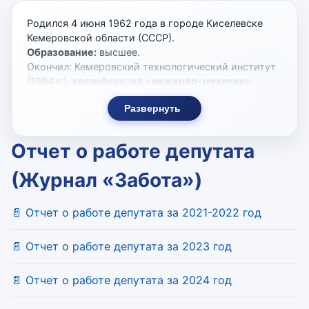
Родился 4 июня 1962 года в городе Киселевске
Кемеровской области (СССР).
Образование:
высшее.
Окончил: Кемеровский технологический институт
(1984 г.), квалификация «
инженер-механик
»,
специальность «машины и аппараты пищевых
Развернуть
производств», Всесоюзный ордена «Знак Почета»
финансово-экономический институт, г. Омск (1992
г.), квалификация «
экономист
», специальность
Отчет о работе депутата
«планирование промышленности».
Ученая степень: Кандидат технических наук.
(Журнал «Забота»)
Кандидатская диссертация по специальности
05.13.12. Тема «Система автоматизации
📄 Отчет о работе депутата за 2021-2022 год
проектирования схем расположения объектов
производственных комплексов».
Трудовая деятельность
📄 Отчет о работе депутата за 2023 год
1984 - 1991 г.г. - главный механик Омского
дрожжевого завода;
📄 Отчет о работе депутата за 2024 год
1985 - 1986 г.г. служба в Вооруженных силах СССР
1992 - 2001 г.г. - генеральный директор ОАО