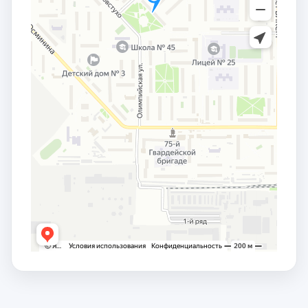
заместителем сопредседателя от российской
части Комиссии по сотрудничеству Совета
Федерации Федерального Собрания РФ и Сената
Парламента Республики Казахстан.
С 2016 по 2021 год –
депутат Законодательного
Собрания Омской области VI созыва
, член
комитета Законодательного Собрания Омской
области по образованию, науке, культуре и
молодежной политике, член Региональной
комиссии по совершенствованию системы
обращения с отходами производства и
потребления в Омской области, член Совета глав
муниципальных образований при Губернаторе
Омской области,
член Совета по Арктике и
Антарктике Совета Федерации Федерального
Собрания РФ
.
С 2021 – по настоящее время
депутат
Законодательного Собрания Омской области VII
созыва, председатель комитета
Законодательного Собрания Омской области по
собственности
.