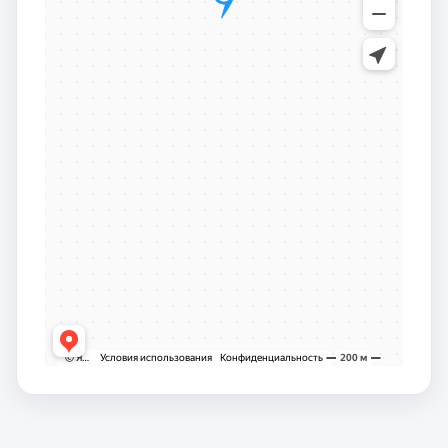
заместителем сопредседателя от российской
части Комиссии по сотрудничеству Совета
Федерации Федерального Собрания РФ и Сената
Парламента Республики Казахстан.
С 2016 по 2021 год –
депутат Законодательного
Собрания Омской области VI созыва
, член
комитета Законодательного Собрания Омской
области по образованию, науке, культуре и
молодежной политике, член Региональной
комиссии по совершенствованию системы
обращения с отходами производства и
потребления в Омской области, член Совета глав
муниципальных образований при Губернаторе
Омской области,
член Совета по Арктике и
Антарктике Совета Федерации Федерального
Собрания РФ
.
С 2021 – по настоящее время
депутат
Законодательного Собрания Омской области VII
созыва, председатель комитета
Законодательного Собрания Омской области по
собственности
.