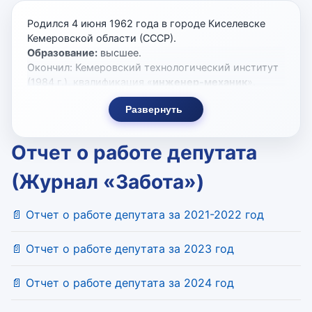
Родился 4 июня 1962 года в городе Киселевске
Кемеровской области (СССР).
Образование:
высшее.
Окончил: Кемеровский технологический институт
(1984 г.), квалификация «
инженер-механик
»,
специальность «машины и аппараты пищевых
Развернуть
производств», Всесоюзный ордена «Знак Почета»
финансово-экономический институт, г. Омск (1992
г.), квалификация «
экономист
», специальность
Отчет о работе депутата
«планирование промышленности».
Ученая степень: Кандидат технических наук.
(Журнал «Забота»)
Кандидатская диссертация по специальности
05.13.12. Тема «Система автоматизации
📄 Отчет о работе депутата за 2021-2022 год
проектирования схем расположения объектов
производственных комплексов».
Трудовая деятельность
📄 Отчет о работе депутата за 2023 год
1984 - 1991 г.г. - главный механик Омского
дрожжевого завода;
📄 Отчет о работе депутата за 2024 год
1985 - 1986 г.г. служба в Вооруженных силах СССР
1992 - 2001 г.г. - генеральный директор ОАО